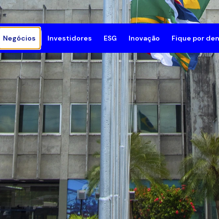
Negócios
Investidores
ESG
Inovação
Fique por den
mpresa
Geração e Transmissão
Meio Ambiente
Innovation Grid
Sala de 
rutura Corporativa
Comprar Energia
Social
Notícias
lioteca de documentos
Compensar Emissões de CO₂
Governança
de e Segurança do Trabalho
Resposta da Demanda
Programa de Compliance
rocínios
Subsidiárias
Gestão ESG
e Conosco
Fornecedores
Relatório Anual de Sustent