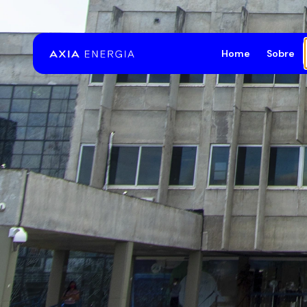
Pular para o Conteúdo principal
Home
Sobre
A E
Est
Bib
Saú
Pat
Fal