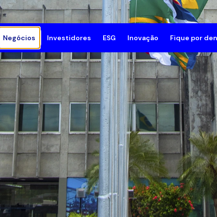
Negócios
Investidores
ESG
Inovação
Fique por den
mpresa
Geração e Transmissão
Meio Ambiente
Innovation Grid
Sala de 
rutura Corporativa
Comprar Energia
Social
Notícias
lioteca de documentos
Compensar Emissões de CO₂
Governança
de e Segurança do Trabalho
Resposta da Demanda
Programa de Compliance
rocínios
Subsidiárias
Gestão ESG
e Conosco
Fornecedores
Relatório Anual de Sustent