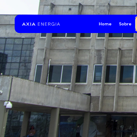
Pular para o Conteúdo principal
Home
Sobre
A E
Est
Bib
Saú
Pat
Fal